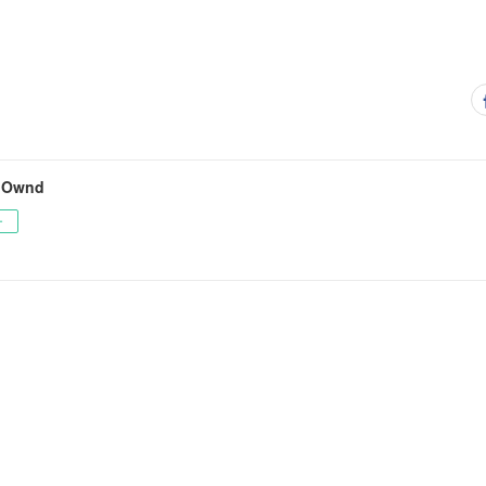
s Ownd
ー