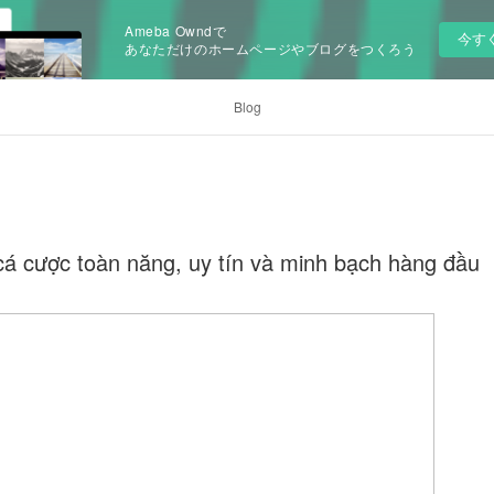
Ameba Owndで
今す
あなただけのホームページやブログをつくろう
Blog
á cược toàn năng, uy tín và minh bạch hàng đầu