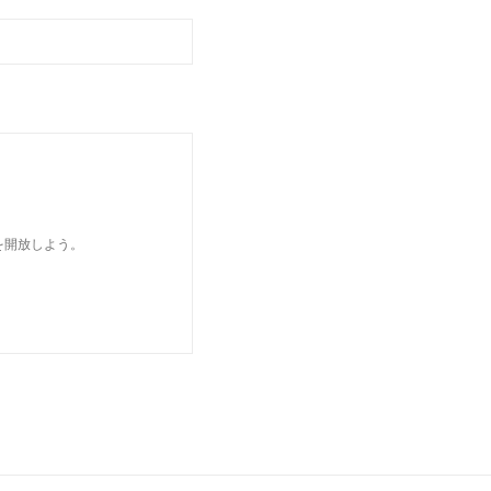
を開放しよう。