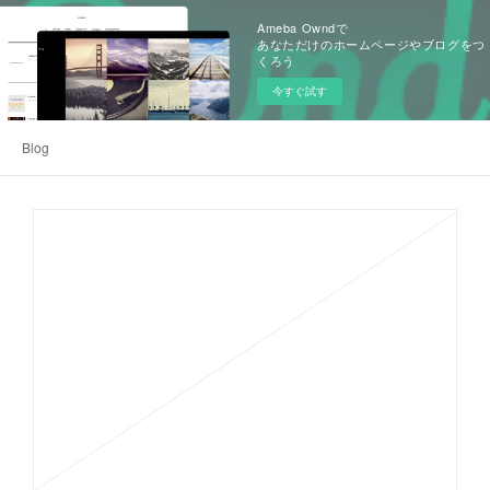
Ameba Owndで
あなただけのホームページやブログをつ
くろう
今すぐ試す
Blog